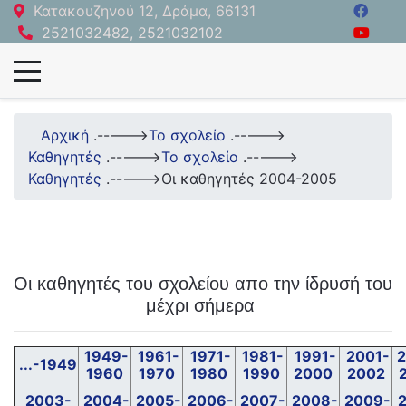
Κατακουζηνού 12, Δράμα, 66131
2521032482, 2521032102
Αρχική
.----->
Το σχολείο
.----->
Καθηγητές
.----->
Το σχολείο
.----->
Καθηγητές
.----->
Οι καθηγητές 2004-2005
Οι καθηγητές του σχολείου απο την ίδρυσή του
μέχρι σήμερα
1949-
1961-
1971-
1981-
1991-
2001-
2
...-1949
1960
1970
1980
1990
2000
2002
2003-
2004-
2005-
2006-
2007-
2008-
2009-