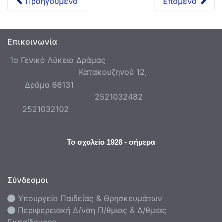
Προηγούμενο
Επόμενο
Επικοινωνία
1ο Γενικό Λύκειο Δράμας
Κατακουζηνού 12,
Δράμα 66131
2521032482
2521032102
Το σχολείο 1928 - σήμερα
Σύνδεσμοι
Υπουργείο Παιδείας & Θρησκευμάτων
Περιφερειακή Δ/νση Π/θμιας & Δ/θμιας
Εκπαίδευσης