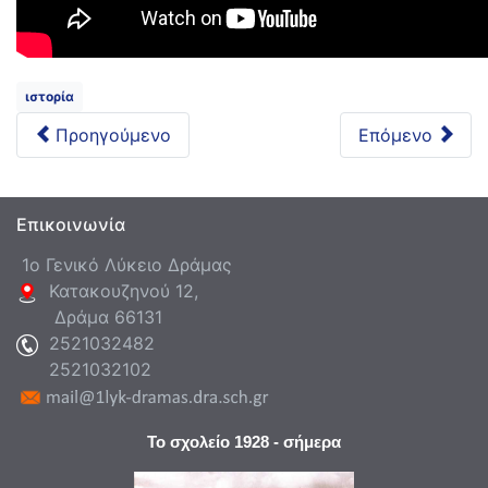
ιστορία
Προηγούμενο
Επόμενο
Επικοινωνία
1ο Γενικό Λύκειο Δράμας
Κατακουζηνού 12,
Δράμα 66131
2521032482
2521032102
Το σχολείο 1928 - σήμερα