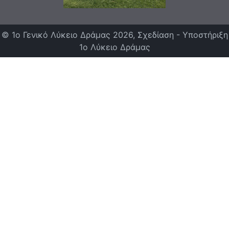
© 1ο Γενικό Λύκειο Δράμας 2026, Σχεδίαση - Υποστήριξη
1ο Λύκειο Δράμας