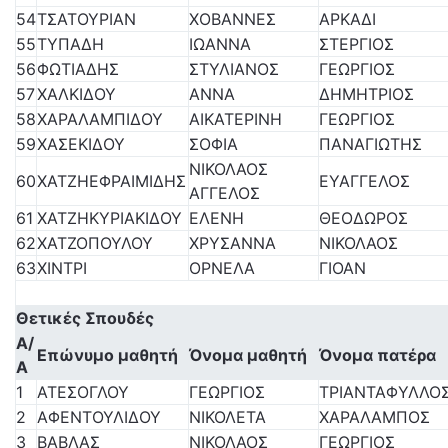
54
ΤΣΑΤΟΥΡΙΑΝ
ΧΟΒΑΝΝΕΣ
ΑΡΚΑΔΙ
55
ΤΥΠΑΔΗ
ΙΩΑΝΝΑ
ΣΤΕΡΓΙΟΣ
56
ΦΩΤΙΑΔΗΣ
ΣΤΥΛΙΑΝΟΣ
ΓΕΩΡΓΙΟΣ
57
ΧΑΛΚΙΔΟΥ
ΑΝΝΑ
ΔΗΜΗΤΡΙΟΣ
58
ΧΑΡΑΛΑΜΠΙΔΟΥ
ΑΙΚΑΤΕΡΙΝΗ
ΓΕΩΡΓΙΟΣ
59
ΧΑΣΕΚΙΔΟΥ
ΣΟΦΙΑ
ΠΑΝΑΓΙΩΤΗΣ
ΝΙΚΟΛΑΟΣ
60
ΧΑΤΖΗΕΦΡΑΙΜΙΔΗΣ
ΕΥΑΓΓΕΛΟΣ
ΑΓΓΕΛΟΣ
61
ΧΑΤΖΗΚΥΡΙΑΚΙΔΟΥ
ΕΛΕΝΗ
ΘΕΟΔΩΡΟΣ
62
ΧΑΤΖΟΠΟΥΛΟΥ
ΧΡΥΣΑΝΝΑ
ΝΙΚΟΛΑΟΣ
63
ΧΙΝΤΡΙ
ΟΡΝΕΛΑ
ΓΙΟΑΝ
Θετικές Σπουδές
Α/
Επώνυμο μαθητή
Όνομα μαθητή
Όνομα πατέρα
Α
1
ΑΤΕΣΟΓΛΟΥ
ΓΕΩΡΓΙΟΣ
ΤΡΙΑΝΤΑΦΥΛΛΟ
2
ΑΦΕΝΤΟΥΛΙΔΟΥ
ΝΙΚΟΛΕΤΑ
ΧΑΡΑΛΑΜΠΟΣ
3
ΒΑΒΛΑΣ
ΝΙΚΟΛΑΟΣ
ΓΕΩΡΓΙΟΣ