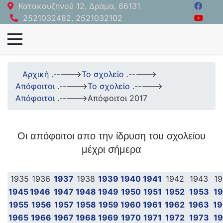
Κατακουζηνού 12, Δράμα, 66131
2521032482, 2521032102
Αρχική
.----->
Το σχολείο
.----->
Απόφοιτοι
.----->
Το σχολείο
.----->
Απόφοιτοι
.----->
Απόφοιτοι 2017
Οι απόφοιτοι απο την ίδρυση του σχολείου
μέχρι σήμερα
1935
1936
1937
1938
1939
1940
1941
1942
1943
1
1945
1946
1947
1948
1949
1950
1951
1952
1953
1
1955
1956
1957
1958
1959
1960
1961
1962
1963
1
1965
1966
1967
1968
1969
1970
1971
1972
1973
1