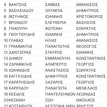
4
ΒΑΝΤΣΗΣ
ΣΑΒΒΑΣ
ΑΘΑΝΑΣΙΟΣ
5
ΒΑΣΙΛΕΙΑΔΟΥ
ΟΛΥΜΠΙΑ
ΔΗΜΗΤΡΙΟΣ
6
ΒΙΖΥΗΝΟΣ
ΙΩΑΝΝΗΣ
ΧΡΙΣΤΟΦΟΡΟΣ
7
ΒΡΟΧΙΔΟΥ
ΕΛΕΥΘΕΡΙΑ
ΒΑΣΙΛΕΙΟΣ
8
ΓΚΙΑΟΥΡΗ
ΦΩΤΕΙΝΗ
ΣΩΚΡΑΤΗΣ
9
ΓΚΟΥΤΙΟΥΔΗΣ
ΙΩΑΝΝΗΣ
ΔΗΜΗΤΡΙΟΣ
10
ΓΛΑΒΑΣ
ΗΛΙΑΣ
ΑΘΑΝΑΣΙΟΣ
11
ΓΡΑΜΜΑΤΗΣ
ΠΑΝΑΓΙΩΤΗΣ
ΘΕΟΛΟΓΟΣ
12
ΔΑΝΤΖΕΡΑΣ
ΣΤΑΥΡΟΣ
ΙΩΑΝΝΗΣ
13
ΔΗΜΟΥ
ΕΜΜΑΝΟΥΗΛ
ΚΩΝΣΤΑΝΤΙΝΟΣ
14
ΖΔΡΑΒΙΚΛΗΣ
ΑΛΜΠΕΡΤΟ
ΓΕΩΡΓΙΟΣ
15
ΙΩΑΝΝΙΔΗΣ
ΑΝΑΣΤΑΣΙΟΣ
ΣΩΚΡΑΤΗΣ
16
ΚΑΓΓΕΛΙΔΗΣ
ΔΗΜΗΤΡΙΟΣ
ΚΩΝΣΤΑΝΤΙΝΟΣ
17
ΚΑΡΑΤΗΣΙΔΗΣ
ΛΑΖΑΡΟΣ
ΓΕΩΡΓΙΟΣ
18
ΚΑΡΙΠΙΔΟΥ
ΠΑΝΑΓΙΩΤΑ
ΜΕΝΕΛΑΟΣ
19
ΚΕΣΙΔΗΣ
ΠΑΝΤΕΛΕΗΜΩΝ
ΛΕΩΝΙΔΑΣ
20
ΚΕΣΚΙΝΗ
ΖΩΗ
ΝΙΚΟΛΑΟΣ
21
ΚΟΤΣΑΡΙΔΟΥ
ΔΕΣΠΟΙΝΑ ΝΙΚΗ
ΧΡΗΣΤΟΣ