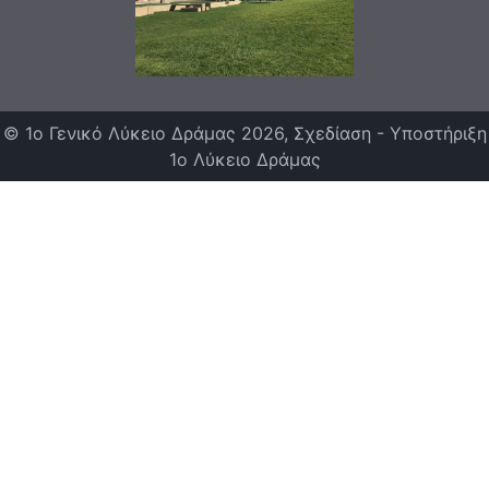
© 1ο Γενικό Λύκειο Δράμας 2026, Σχεδίαση - Υποστήριξη
1ο Λύκειο Δράμας