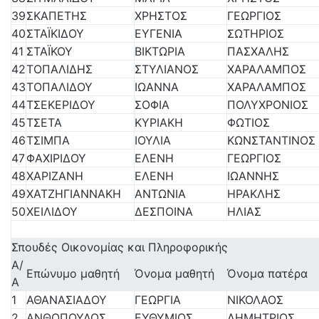
39
ΣΚΑΠΕΤΗΣ
ΧΡΗΣΤΟΣ
ΓΕΩΡΓΙΟΣ
40
ΣΤΑΪΚΙΔΟΥ
ΕΥΓΕΝΙΑ
ΣΩΤΗΡΙΟΣ
41
ΣΤΑΪΚΟΥ
ΒΙΚΤΩΡΙΑ
ΠΑΣΧΑΛΗΣ
42
ΤΟΠΑΛΙΔΗΣ
ΣΤΥΛΙΑΝΟΣ
ΧΑΡΑΛΑΜΠΟΣ
43
ΤΟΠΑΛΙΔΟΥ
ΙΩΑΝΝΑ
ΧΑΡΑΛΑΜΠΟΣ
44
ΤΣΕΚΕΡΙΔΟΥ
ΣΟΦΙΑ
ΠΟΛΥΧΡΟΝΙΟΣ
45
ΤΣΕΤΑ
ΚΥΡΙΑΚΗ
ΦΩΤΙΟΣ
46
ΤΣΙΜΠΑ
ΙΟΥΛΙΑ
ΚΩΝΣΤΑΝΤΙΝΟΣ
47
ΦΑΧΙΡΙΔΟΥ
ΕΛΕΝΗ
ΓΕΩΡΓΙΟΣ
48
ΧΑΡΙΖΑΝΗ
ΕΛΕΝΗ
ΙΩΑΝΝΗΣ
49
ΧΑΤΖΗΓΙΑΝΝΑΚΗ
ΑΝΤΩΝΙΑ
ΗΡΑΚΛΗΣ
50
ΧΕΙΛΙΔΟΥ
ΔΕΣΠΟΙΝΑ
ΗΛΙΑΣ
Σπουδές Οικονομίας και Πληροφορικής
Α/
Επώνυμο μαθητή
Όνομα μαθητή
Όνομα πατέρα
Α
1
ΑΘΑΝΑΣΙΑΔΟΥ
ΓΕΩΡΓΙΑ
ΝΙΚΟΛΑΟΣ
2
ΑΝΘΟΠΟΥΛΟΣ
ΕΥΘΥΜΙΟΣ
ΔΗΜΗΤΡΙΟΣ