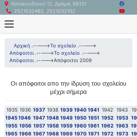
Κατακουζηνού 12, Δράμα, 66131
2521032482, 2521032102
Αρχική
.----->
Το σχολείο
.----->
Απόφοιτοι
.----->
Το σχολείο
.----->
Απόφοιτοι
.----->
Απόφοιτοι 2009
Οι απόφοιτοι απο την ίδρυση του σχολείου
μέχρι σήμερα
1935
1936
1937
1938
1939
1940
1941
1942
1943
1
1945
1946
1947
1948
1949
1950
1951
1952
1953
1
1955
1956
1957
1958
1959
1960
1961
1962
1963
1
1965
1966
1967
1968
1969
1970
1971
1972
1973
1