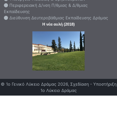
Περιφερειακή Δ/νση Π/θμιας & Δ/θμιας
Εκπαίδευσης
Διεύθυνση Δευτεροβάθμιας Εκπαίδευσης Δράμας
Η νέα αυλή (2018)
© 1ο Γενικό Λύκειο Δράμας 2026, Σχεδίαση - Υποστήριξη
1ο Λύκειο Δράμας