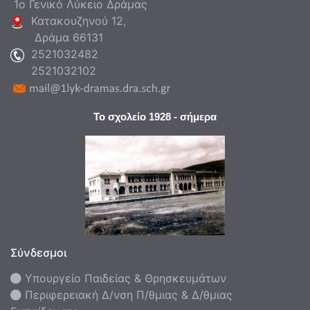
1ο Γενικό Λύκειο Δράμας
Κατακουζηνού 12,
Δράμα 66131
2521032482
2521032102
Το σχολείο 1928 - σήμερα
Σύνδεσμοι
Υπουργείο Παιδείας & Θρησκευμάτων
Περιφερειακή Δ/νση Π/θμιας & Δ/θμιας