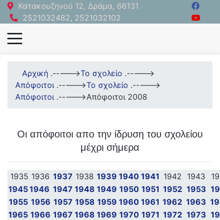
Κατακουζηνού 12, Δράμα, 66131
2521032482, 2521032102
Αρχική
.----->
Το σχολείο
.----->
Απόφοιτοι
.----->
Το σχολείο
.----->
Απόφοιτοι
.----->
Απόφοιτοι 2008
Οι απόφοιτοι απο την ίδρυση του σχολείου
μέχρι σήμερα
1935
1936
1937
1938
1939
1940
1941
1942
1943
1
1945
1946
1947
1948
1949
1950
1951
1952
1953
1
1955
1956
1957
1958
1959
1960
1961
1962
1963
1
1965
1966
1967
1968
1969
1970
1971
1972
1973
1