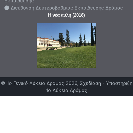
Εκπαίδευσης
Διεύθυνση Δευτεροβάθμιας Εκπαίδευσης Δράμας
Η νέα αυλή (2018)
© 1ο Γενικό Λύκειο Δράμας 2026, Σχεδίαση - Υποστήριξη
1ο Λύκειο Δράμας