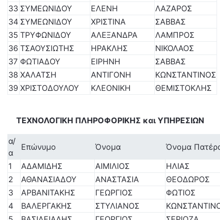
33
ΣΥΜΕΩΝΙΔΟΥ
ΕΛΕΝΗ
ΛΑΖΑΡΟΣ
34
ΣΥΜΕΩΝΙΔΟΥ
ΧΡΙΣΤΙΝΑ
ΣΑΒΒΑΣ
35
ΤΡΥΦΩΝΙΔΟΥ
ΑΛΕΞΑΝΔΡΑ
ΛΑΜΠΡΟΣ
36
ΤΣΑΟΥΣΙΩΤΗΣ
ΗΡΑΚΛΗΣ
ΝΙΚΟΛΑΟΣ
37
ΦΩΤΙΑΔΟΥ
ΕΙΡΗΝΗ
ΣΑΒΒΑΣ
38
ΧΑΛΑΤΣΗ
ΑΝΤΙΓΟΝΗ
ΚΩΝΣΤΑΝΤΙΝΟΣ
39
ΧΡΙΣΤΟΔΟΥΛΟΥ
ΚΛΕΟΝΙΚΗ
ΘΕΜΙΣΤΟΚΛΗΣ
ΤΕΧΝΟΛΟΓΙΚΗ ΠΛΗΡΟΦΟΡΙΚΗΣ και ΥΠΗΡΕΣΙΩΝ
α/
Επώνυμο
Όνομα
Όνομα Πατέρ
α
1
ΑΔΑΜΙΔΗΣ
ΑΙΜΙΛΙΟΣ
ΗΛΙΑΣ
2
ΑΘΑΝΑΣΙΑΔΟΥ
ΑΝΑΣΤΑΣΙΑ
ΘΕΟΔΩΡΟΣ
3
ΑΡΒΑΝΙΤΑΚΗΣ
ΓΕΩΡΓΙΟΣ
ΦΩΤΙΟΣ
4
ΒΑΛΕΡΓΑΚΗΣ
ΣΤΥΛΙΑΝΟΣ
ΚΩΝΣΤΑΝΤΙΝ
5
ΒΑΣΙΛΕΙΑΔΗΣ
ΓΕΩΡΓΙΟΣ
ΣΕΡΙΟΖΑ