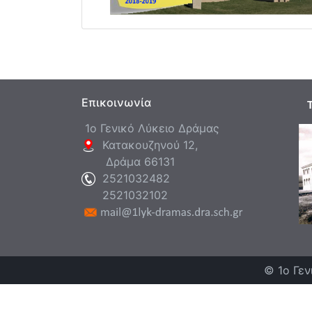
Επικοινωνία
Τ
1ο Γενικό Λύκειο Δράμας
Κατακουζηνού 12,
Δράμα 66131
2521032482
2521032102
© 1ο Γεν