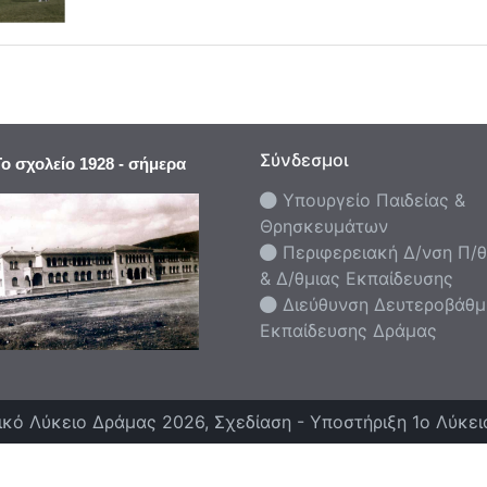
Σύνδεσμοι
ο σχολείο 1928 - σήμερα
Υπουργείο Παιδείας &
Θρησκευμάτων
Περιφερειακή Δ/νση Π/θ
& Δ/θμιας Εκπαίδευσης
Διεύθυνση Δευτεροβάθμ
Εκπαίδευσης Δράμας
ικό Λύκειο Δράμας 2026, Σχεδίαση - Υποστήριξη 1ο Λύκε