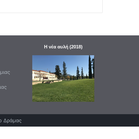
Η νέα αυλή (2018)
μιας
ιας
ιο Δράμας