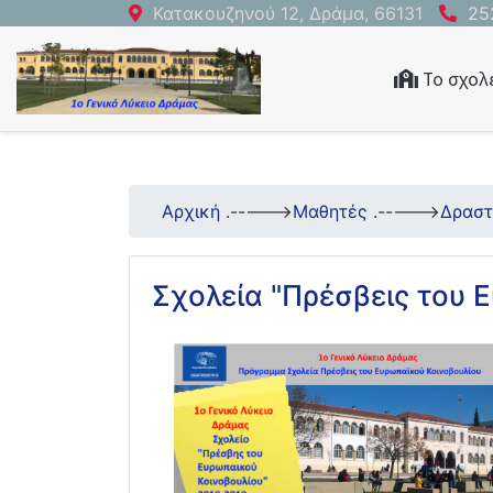
Κατακουζηνού 12, Δράμα, 66131
25
Το σχολ
Αρχική
.----->
Μαθητές
.----->
Δραστ
Σχολεία "Πρέσβεις του 